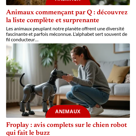
Animaux commençant par Q : découvrez
la liste complète et surprenante
Les animaux peuplant notre planète offrent une diversité
fascinante et parfois méconnue. L'alphabet sert souvent de
fil conducteur
…
ANIMAUX
Froplay : avis complets sur le chien robot
qui fait le buzz