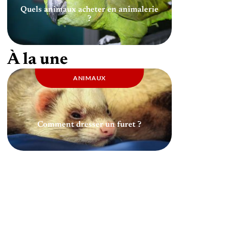
Quels animaux acheter en animalerie
?
À la une
ANIMAUX
Comment dresser un furet ?