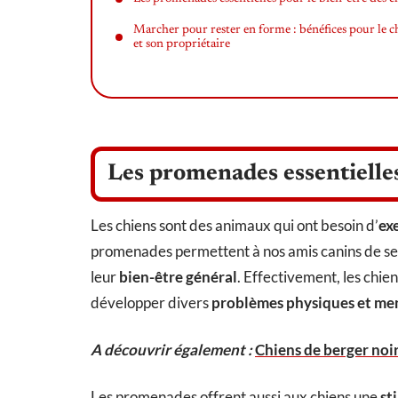
Marcher pour rester en forme : bénéfices pour le c
et son propriétaire
Les promenades essentielles
Les chiens sont des animaux qui ont besoin d’
ex
promenades permettent à nos amis canins de se dé
leur
bien-être général
. Effectivement, les chi
développer divers
problèmes physiques et me
A découvrir également :
Chiens de berger noir
Les promenades offrent aussi aux chiens une
st