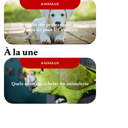
ANIMAUX
Les bienfaits des promenades pour les
chiens (et pour les maîtres)
À la une
ANIMAUX
Quels animaux acheter en animalerie
?