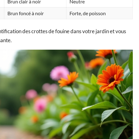
Brun clair à noir
Neutre
Brun foncé à noir
Forte, de poisson
ntification des crottes de fouine dans votre jardin et vous
ante.