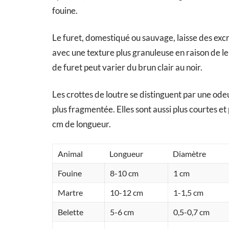
fouine.
Le furet, domestiqué ou sauvage, laisse des exc
avec une texture plus granuleuse en raison de le
de furet peut varier du brun clair au noir.
Les crottes de loutre se distinguent par une ode
plus fragmentée. Elles sont aussi plus courtes et
cm de longueur.
Animal
Longueur
Diamètre
Fouine
8-10 cm
1 cm
Martre
10-12 cm
1-1,5 cm
Belette
5-6 cm
0,5-0,7 cm