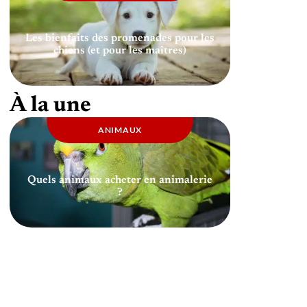
Les bienfaits des promenades pour les
chiens (et pour les maîtres)
À la une
ANIMAUX
Quels animaux acheter en animalerie
?