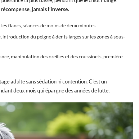
a puissance la plus basse, pendant que le chiot mange.
récompense, jamais l’inverse.
et les flancs, séances de moins de deux minutes
, introduction du peigne à dents larges sur les zones à sous-
tance, manipulation des oreilles et des coussinets, première
tage adulte sans sédation ni contention. C’est un
ndant deux mois qui épargne des années de lutte.