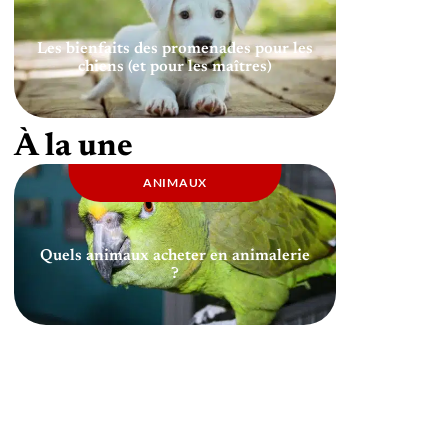
Les bienfaits des promenades pour les
chiens (et pour les maîtres)
À la une
ANIMAUX
Quels animaux acheter en animalerie
?