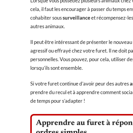
Lorsque vous possédez plusieurs animaux chez vo
cela, il faut les encourager à passer du temps 
cohabiter sous
surveillance
et récompensez-les 
autres animaux.
Il peut être intéressant de présenter le nouve
agressif ou effrayé chez votre furet. Il ne doit p
personnelles. Vous pouvez, pour cela, utiliser d
lorsqu’ils sont ensemble.
Si votre furet continue d’avoir peur des autres
a
prendre du recul et à apprendre comment socialis
de temps pour s’adapter !
Apprendre au furet à répond
ordres simples