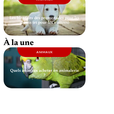
Les bienfaits des promenades pour les
chiens (et pour les maîtres)
À la une
ANIMAUX
Quels animaux acheter en animalerie
?