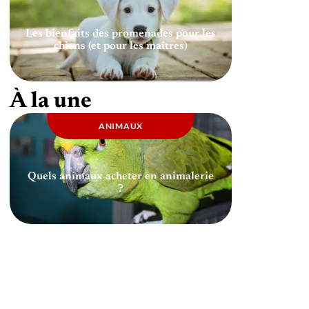
Les bienfaits des promenades pour les
chiens (et pour les maîtres)
À la une
ANIMAUX
Quels animaux acheter en animalerie
?