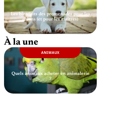
Les bienfaits des promenades pour les
chiens (et pour les maîtres)
À la une
ANIMAUX
Quels animaux acheter en animalerie
?