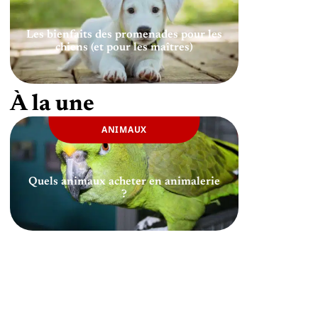
Les bienfaits des promenades pour les
chiens (et pour les maîtres)
À la une
ANIMAUX
Quels animaux acheter en animalerie
?