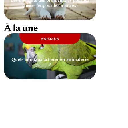
Les bienfaits des promenades pour les
chiens (et pour les maîtres)
À la une
ANIMAUX
Quels animaux acheter en animalerie
?