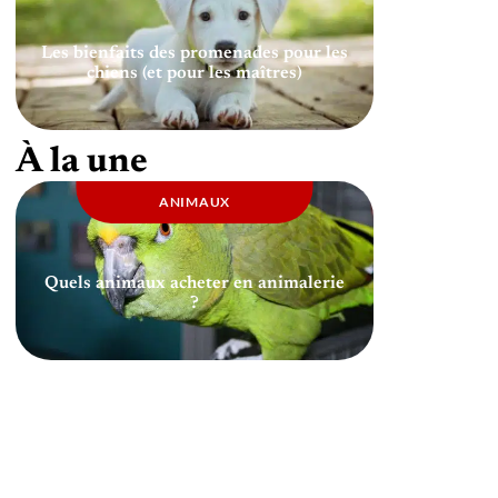
Les bienfaits des promenades pour les
chiens (et pour les maîtres)
À la une
ANIMAUX
Quels animaux acheter en animalerie
?