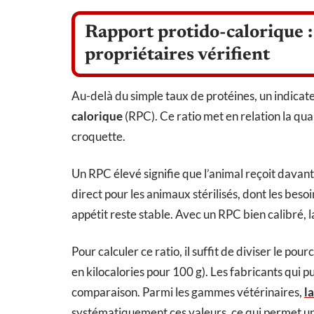
Rapport protido-calorique : 
propriétaires vérifient
Au-delà du simple taux de protéines, un indicateu
calorique
(RPC). Ce ratio met en relation la qua
croquette.
Un RPC élevé signifie que l’animal reçoit davan
direct pour les animaux stérilisés, dont les bes
appétit reste stable. Avec un RPC bien calibré, l
Pour calculer ce ratio, il suffit de diviser le p
en kilocalories pour 100 g). Les fabricants qui p
comparaison. Parmi les gammes vétérinaires,
l
systématiquement ces valeurs, ce qui permet un 