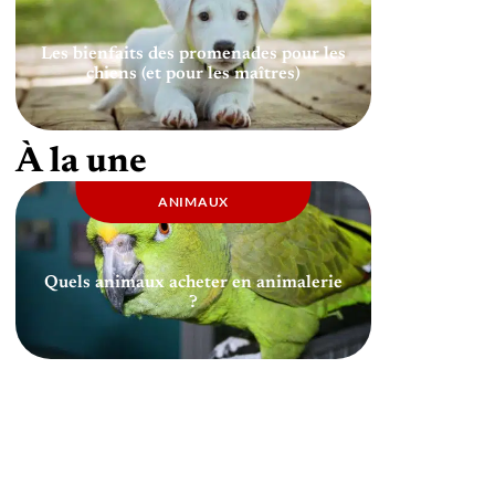
Les bienfaits des promenades pour les
chiens (et pour les maîtres)
À la une
ANIMAUX
Quels animaux acheter en animalerie
?