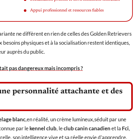
Appui professionnel et ressources fiables
riante ne diffèrent en rien de celles des Golden Retrievers
x besoins physiques et à la socialisation restent identiques,
eur auprès du public.
tait pas dangereux mais incompris ?
une personnalité attachante et des
elage blanc
,en réalité, un crème lumineux,séduit par une
connue par le
kennel club
, le
club canin canadien
et la
Fci
,
relle, son intelligence vive et sa réelle envie d’apprendre.