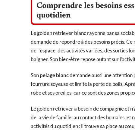
Comprendre les besoins esse
quotidien
Le golden retriever blanc rayonne par sa sociabi
demande de répondre à des besoins précis. Ce n’e
de l’
espace
, des activités variées, des sorties lon
baigner. Son bien-être repose autant sur l’activ
Son
pelage blanc
demande aussi une attention p
fourrure soyeuse et limite la perte de poils. A
robe et ses oreilles, car ce sont des zones propice
Le golden retriever a besoin de compagnie et n’a
de la vie de famille, au contact des humains, et n
activités du quotidien : il trouve sa place au cœu