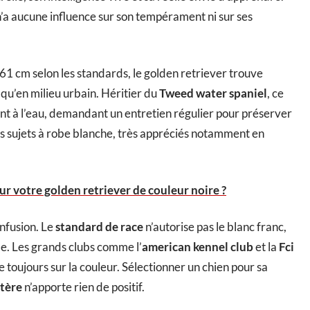
 n’a aucune influence sur son tempérament ni sur ses
 61 cm selon les standards, le golden retriever trouve
 qu’en milieu urbain. Héritier du
Tweed water spaniel
, ce
ant à l’eau, demandant un entretien régulier pour préserver
s sujets à robe blanche, très appréciés notamment en
r votre golden retriever de couleur noire ?
onfusion. Le
standard de race
n’autorise pas le blanc franc,
e. Les grands clubs comme l’
american kennel club
et la
Fci
toujours sur la couleur. Sélectionner un chien pour sa
ctère
n’apporte rien de positif.