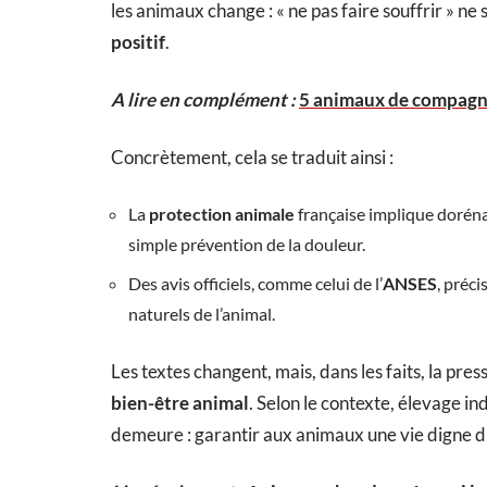
les animaux change : « ne pas faire souffrir » ne su
positif
.
A lire en complément :
5 animaux de compagn
Concrètement, cela se traduit ainsi :
La
protection animale
française implique dorénav
simple prévention de la douleur.
Des avis officiels, comme celui de l’
ANSES
, préc
naturels de l’animal.
Les textes changent, mais, dans les faits, la press
bien-être animal
. Selon le contexte, élevage ind
demeure : garantir aux animaux une vie digne 