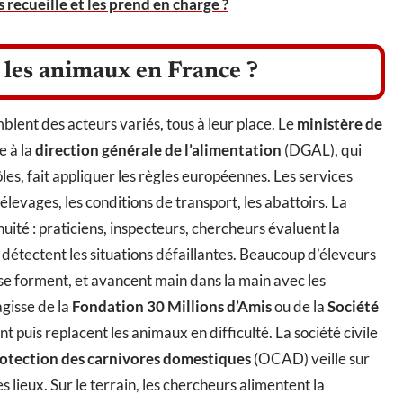
recueille et les prend en charge ?
 les animaux en France ?
blent des acteurs variés, tous à leur place. Le
ministère de
e à la
direction générale de l’alimentation
(DGAL), qui
rôles, fait appliquer les règles européennes. Les services
levages, les conditions de transport, les abattoirs. La
inuité : praticiens, inspecteurs, chercheurs évaluent la
détectent les situations défaillantes. Beaucoup d’éleveurs
 se forment, et avancent main dans la main avec les
’agisse de la
Fondation 30 Millions d’Amis
ou de la
Société
ent puis replacent les animaux en difficulté. La société civile
rotection des carnivores domestiques
(OCAD) veille sur
es lieux. Sur le terrain, les chercheurs alimentent la