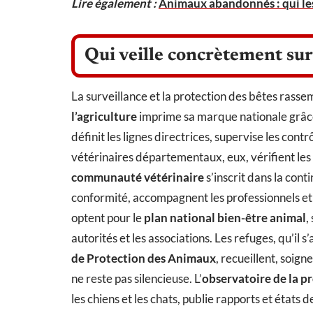
Lire également :
Animaux abandonnés : qui les 
Qui veille concrètement sur
La surveillance et la protection des bêtes rassem
l’agriculture
imprime sa marque nationale grâc
définit les lignes directrices, supervise les cont
vétérinaires départementaux, eux, vérifient les é
communauté vétérinaire
s’inscrit dans la cont
conformité, accompagnent les professionnels et 
optent pour le
plan national bien-être animal
,
autorités et les associations. Les refuges, qu’il s
de Protection des Animaux
, recueillent, soign
ne reste pas silencieuse. L’
observatoire de la p
les chiens et les chats, publie rapports et états d