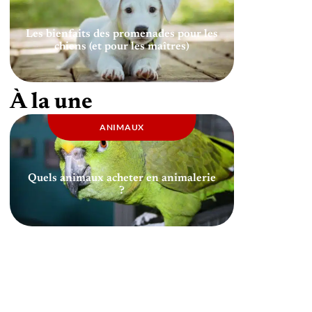
Les bienfaits des promenades pour les
chiens (et pour les maîtres)
À la une
ANIMAUX
Quels animaux acheter en animalerie
?